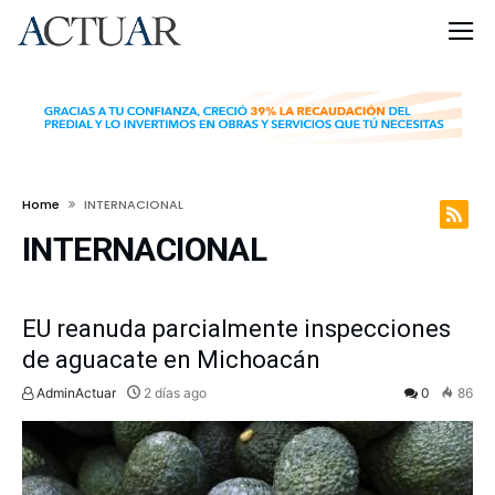
Home
INTERNACIONAL
INTERNACIONAL
EU reanuda parcialmente inspecciones
de aguacate en Michoacán
AdminActuar
2 días ago
0
86