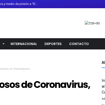
mente inspecciones de aguaca...
trás la ruptura: restable...
de Diarrea Explosiva en Méx...
onoce colaboración de Gobier...
 de León recibe torneo int...
calendario escolar 2026-20...
L
INTERNACIONAL
DEPORTES
CONTACTO
sladado al Altiplano; FGR ...
 oro en los 10 mil metros ...
A
o “desagradables” las negoc...
virus, En Guanajuato.
no Antiguo de Guanajuato ce...
uirre por presunto encubrim...
osos de Coronavirus,
I
a
C
Ad