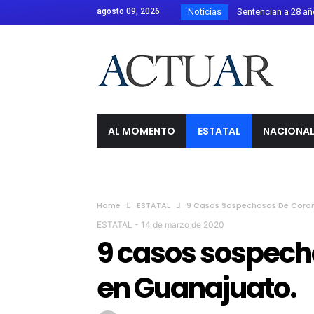
agosto 09, 2026
Noticias
EU reanuda parcial
México y Perú dejan a
Confirman 33 casos 
Estados Unidos rec
Parque Metropolitano
Guanajuato firma el 
AL MOMENTO
ESTATAL
NACIONA
Ángel Aguirre es tra
Laura Galván gana el
Canadá califica com
Home
ESTATAL
9 Casos Sospechosos De Corona
El Festival de Órga
ESTATAL
-
14 de marzo de 2020
Detienen a Ángel Ag
9 casos sospech
en Guanajuato.