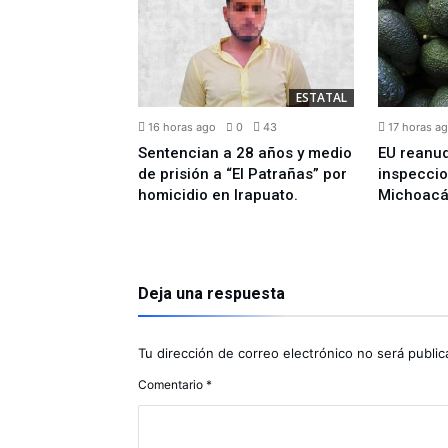
48
casos de
siva en México
ESTATAL
16 horas ago
0
43
17 horas a
Sentencian a 28 años y medio
EU reanu
de prisión a “El Patrañas” por
inspecci
homicidio en Irapuato.
Michoac
Deja una respuesta
Tu dirección de correo electrónico no será public
Comentario
*