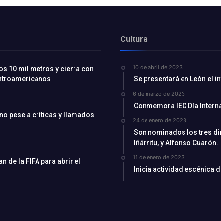
Cultura
10 de abril de 2023
os 10 mil metros y cierra con
entroamericanos
Se presentará en León el i
6 de marzo de 2023
Conmemora IEC Día Interna
ino pese a críticas y llamados
24 de enero de 2023
Son nominados los tres di
Iñárritu, y Alfonso Cuarón.
11 de enero de 2023
 de la FIFA para abrir el
Inicia actividad escénica 