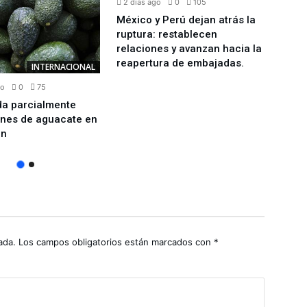
2 días ago
0
105
2 día
México y Perú dejan atrás la
Conf
ruptura: restablecen
Diarr
relaciones y avanzan hacia la
reapertura de embajadas.
INTERNACIONAL
go
0
75
da parcialmente
ones de aguacate en
án
ada.
Los campos obligatorios están marcados con
*