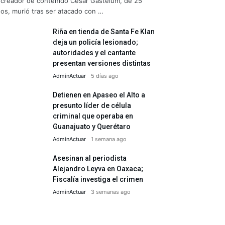
 creador de contenido César Gastelum, de 25
os, murió tras ser atacado con …
Riña en tienda de Santa Fe Klan
deja un policía lesionado;
autoridades y el cantante
presentan versiones distintas
AdminActuar
5 días ago
Detienen en Apaseo el Alto a
presunto líder de célula
criminal que operaba en
Guanajuato y Querétaro
AdminActuar
1 semana ago
Asesinan al periodista
Alejandro Leyva en Oaxaca;
Fiscalía investiga el crimen
AdminActuar
3 semanas ago