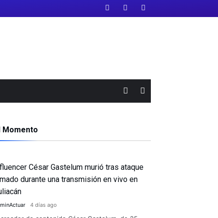
l Momento
nfluencer César Gastelum murió tras ataque
rmado durante una transmisión en vivo en
uliacán
minActuar
4 días ago