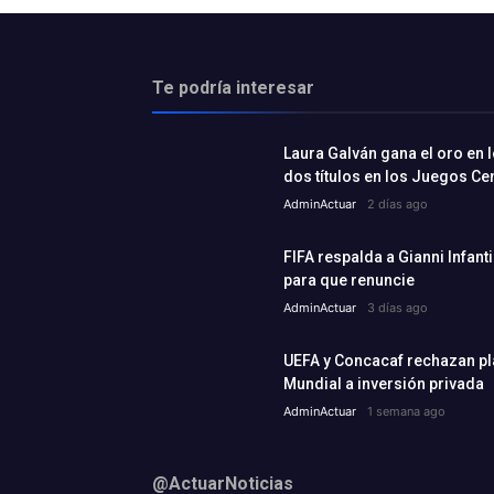
Te podría interesar
Laura Galván gana el oro en l
dos títulos en los Juegos C
AdminActuar
2 días ago
FIFA respalda a Gianni Infant
para que renuncie
AdminActuar
3 días ago
UEFA y Concacaf rechazan plan
Mundial a inversión privada
AdminActuar
1 semana ago
@ActuarNoticias