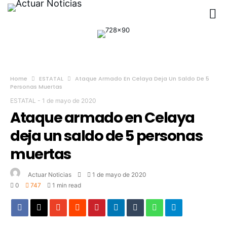
Home
ESTATAL
Ataque Armado En Celaya Deja Un Saldo De 5
Personas Muertas
ESTATAL
-
1 de mayo de 2020
Ataque armado en Celaya
deja un saldo de 5 personas
muertas
Actuar Noticias
1 de mayo de 2020
0
747
1 min read