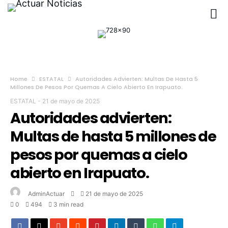
Home
ESTATAL
Autoridades Advierten: Multas De Hasta 5
Millones De Pesos Por Quemas A Cielo Abierto En Irapuato.
ESTATAL
-
21 de mayo de 2025
Autoridades advierten:
Multas de hasta 5 millones de
pesos por quemas a cielo
abierto en Irapuato.
AdminActuar
21 de mayo de 2025
0
494
3 min read