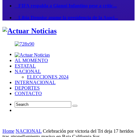
FIFA respalda a Gianni Infantino pese a crític...
Libia Dennise asume la presidencia de la Asoci...
AL MOMENTO
ESTATAL
NACIONAL
ELECCIONES 2024
INTERNACIONAL
DEPORTES
CONTACTO
Home
NACIONAL
Celebración por victoria del Tri deja 17 heridos
tras atropellamiento masivo en Baja California Sur.