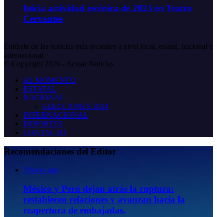
Inicia actividad escénica de 2023 en Teatro
Cervantes
Entérate de las noticias más recientes a nivel local, estatal, nacional e
internacional.
© Copyright 2026 - Actuar Noticias
AL MOMENTO
ESTATAL
NACIONAL
ELECCIONES 2024
INTERNACIONAL
DEPORTES
CONTACTO
Recomendaciones del Editor
3 horas ago
México y Perú dejan atrás la ruptura:
restablecen relaciones y avanzan hacia la
reapertura de embajadas.