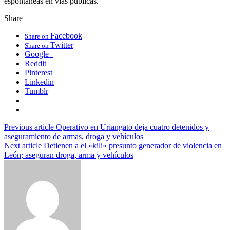
espontáneas en vías públicas.
Share
Facebook
Share on
Twitter
Share on
Google+
Reddit
Pinterest
Linkedin
Tumblr
Previous article
Operativo en Uriangato deja cuatro detenidos y
aseguramiento de armas, droga y vehículos
Next article
Detienen a el «kili» presunto generador de violencia en
León; aseguran droga, arma y vehículos