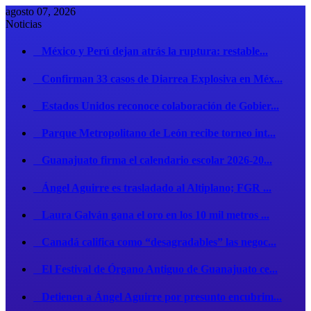
agosto 07, 2026
Noticias
México y Perú dejan atrás la ruptura: restable...
Confirman 33 casos de Diarrea Explosiva en Méx...
Estados Unidos reconoce colaboración de Gobier...
Parque Metropolitano de León recibe torneo int...
Guanajuato firma el calendario escolar 2026-20...
Ángel Aguirre es trasladado al Altiplano; FGR ...
Laura Galván gana el oro en los 10 mil metros ...
Canadá califica como “desagradables” las negoc...
El Festival de Órgano Antiguo de Guanajuato ce...
Detienen a Ángel Aguirre por presunto encubrim...