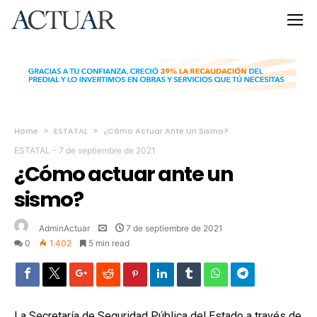
Home
ESTATAL
¿Cómo Actuar Ante Un Sismo?
ESTATAL
-
7 de septiembre de 2021
¿Cómo actuar ante un
sismo?
AdminActuar
7 de septiembre de 2021
0
1.402
5 min read
La Secretaría de Seguridad Pública del Estado a través de