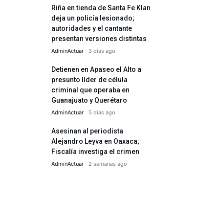
Riña en tienda de Santa Fe Klan
deja un policía lesionado;
autoridades y el cantante
presentan versiones distintas
AdminActuar
3 días ago
Detienen en Apaseo el Alto a
presunto líder de célula
criminal que operaba en
Guanajuato y Querétaro
AdminActuar
5 días ago
Asesinan al periodista
Alejandro Leyva en Oaxaca;
Fiscalía investiga el crimen
AdminActuar
2 semanas ago