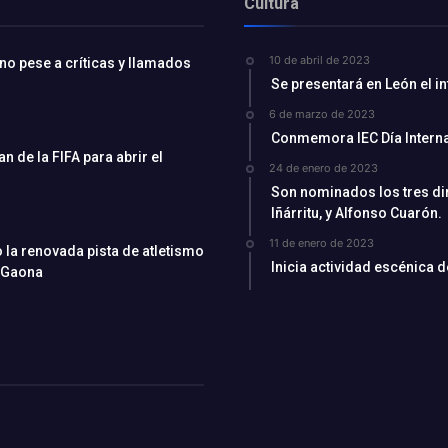
Cultura
10 de abril de 2023
ino pese a críticas y llamados
Se presentará en León el i
6 de marzo de 2023
Conmemora IEC Día Interna
 de la FIFA para abrir el
24 de enero de 2023
Son nominados los tres di
Iñárritu, y Alfonso Cuarón.
11 de enero de 2023
la renovada pista de atletismo
Inicia actividad escénica 
 Gaona