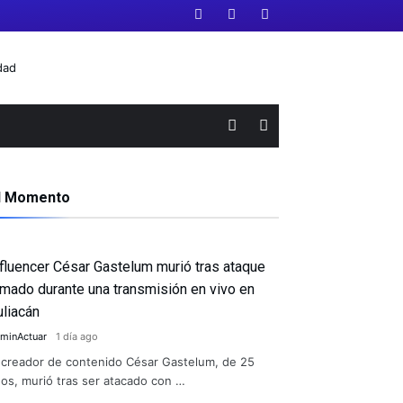
l Momento
nfluencer César Gastelum murió tras ataque
rmado durante una transmisión en vivo en
uliacán
minActuar
1 día ago
 creador de contenido César Gastelum, de 25
os, murió tras ser atacado con …