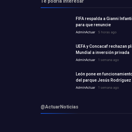
Te podría interesar
FIFA respalda a Gianni Infant
para que renuncie
AdminActuar
5 horas ago
UEFA y Concacaf rechazan plan
Mundial a inversión privada
AdminActuar
1 semana ago
León pone en funcionamiento 
del parque Jesús Rodríguez
AdminActuar
1 semana ago
@ActuarNoticias