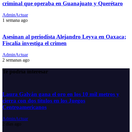
criminal que operaba en Guanajuato y Querétaro
AdminActuar
1 semana ago
Asesinan al periodista Alejandro Leyva en Oaxaca;
Fiscalía investiga el crimen
AdminActuar
2 semanas ago
Te podría interesar
Laura Galván gana el oro en los 10 mil metros y
cierra con dos títulos en los Juegos
Centroamericanos
AdminActuar
2 días ago