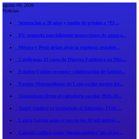
agosto 09, 2026
Noticias
Sentencian a 28 años y medio de prisión a “El ...
EU reanuda parcialmente inspecciones de aguaca...
México y Perú dejan atrás la ruptura: restable...
Confirman 33 casos de Diarrea Explosiva en Méx...
Estados Unidos reconoce colaboración de Gobier...
Parque Metropolitano de León recibe torneo int...
Guanajuato firma el calendario escolar 2026-20...
Ángel Aguirre es trasladado al Altiplano; FGR ...
Laura Galván gana el oro en los 10 mil metros ...
Canadá califica como “desagradables” las negoc...