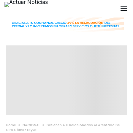
Home
NACIONAL
Detienen A 11 Relacionados Al Atentado De
Ciro Gómez Leyva