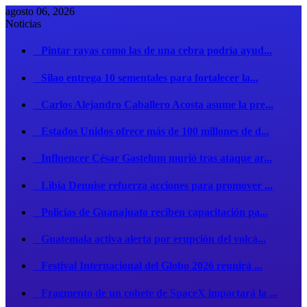
agosto 06, 2026
Noticias
Pintar rayas como las de una cebra podría ayud...
Silao entrega 10 sementales para fortalecer la...
Carlos Alejandro Caballero Acosta asume la pre...
Estados Unidos ofrece más de 100 millones de d...
Influencer César Gastelum murió tras ataque ar...
Libia Dennise refuerza acciones para promover ...
Policías de Guanajuato reciben capacitación pa...
Guatemala activa alerta por erupción del volcá...
Festival Internacional del Globo 2026 reunirá ...
Fragmento de un cohete de SpaceX impactará la ...