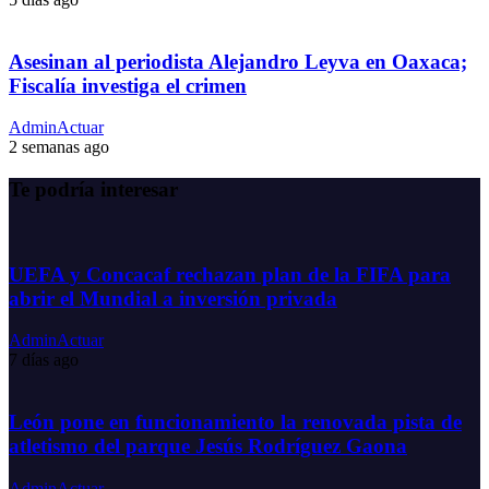
Asesinan al periodista Alejandro Leyva en Oaxaca;
Fiscalía investiga el crimen
AdminActuar
2 semanas ago
Te podría interesar
UEFA y Concacaf rechazan plan de la FIFA para
abrir el Mundial a inversión privada
AdminActuar
7 días ago
León pone en funcionamiento la renovada pista de
atletismo del parque Jesús Rodríguez Gaona
AdminActuar