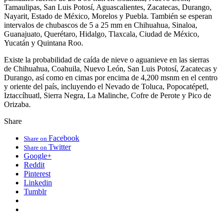
Tamaulipas, San Luis Potosí, Aguascalientes, Zacatecas, Durango,
Nayarit, Estado de México, Morelos y Puebla. También se esperan
intervalos de chubascos de 5 a 25 mm en Chihuahua, Sinaloa,
Guanajuato, Querétaro, Hidalgo, Tlaxcala, Ciudad de México,
Yucatán y Quintana Roo.
Existe la probabilidad de caída de nieve o aguanieve en las sierras
de Chihuahua, Coahuila, Nuevo León, San Luis Potosí, Zacatecas y
Durango, así como en cimas por encima de 4,200 msnm en el centro
y oriente del país, incluyendo el Nevado de Toluca, Popocatépetl,
Iztaccíhuatl, Sierra Negra, La Malinche, Cofre de Perote y Pico de
Orizaba.
Share
Facebook
Share on
Twitter
Share on
Google+
Reddit
Pinterest
Linkedin
Tumblr