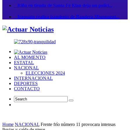
Riña en tienda de Santa Fe Klan deja un policí...
Irapuato realiza izamiento de Bandera Monument...
AL MOMENTO
ESTATAL
NACIONAL
ELECCIONES 2024
INTERNACIONAL
DEPORTES
CONTACTO
Home
NACIONAL
Frente frío número 11 provocara intensas
lluvias y caída de nieve.