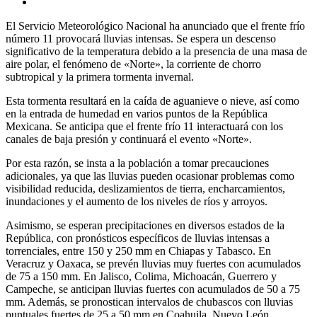
El Servicio Meteorológico Nacional ha anunciado que el frente frío
número 11 provocará lluvias intensas. Se espera un descenso
significativo de la temperatura debido a la presencia de una masa de
aire polar, el fenómeno de «Norte», la corriente de chorro
subtropical y la primera tormenta invernal.
Esta tormenta resultará en la caída de aguanieve o nieve, así como
en la entrada de humedad en varios puntos de la República
Mexicana. Se anticipa que el frente frío 11 interactuará con los
canales de baja presión y continuará el evento «Norte».
Por esta razón, se insta a la población a tomar precauciones
adicionales, ya que las lluvias pueden ocasionar problemas como
visibilidad reducida, deslizamientos de tierra, encharcamientos,
inundaciones y el aumento de los niveles de ríos y arroyos.
Asimismo, se esperan precipitaciones en diversos estados de la
República, con pronósticos específicos de lluvias intensas a
torrenciales, entre 150 y 250 mm en Chiapas y Tabasco. En
Veracruz y Oaxaca, se prevén lluvias muy fuertes con acumulados
de 75 a 150 mm. En Jalisco, Colima, Michoacán, Guerrero y
Campeche, se anticipan lluvias fuertes con acumulados de 50 a 75
mm. Además, se pronostican intervalos de chubascos con lluvias
puntuales fuertes de 25 a 50 mm en Coahuila, Nuevo León,