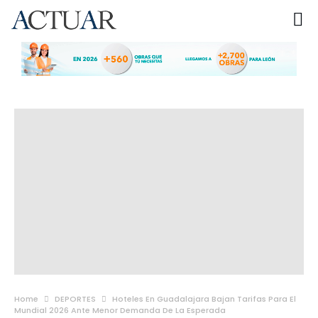
Home
DEPORTES
Hoteles En Guadalajara Bajan Tarifas Para El
Mundial 2026 Ante Menor Demanda De La Esperada