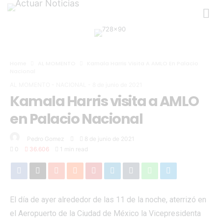
Home
AL MOMENTO
Kamala Harris Visita A AMLO En Palacio
Nacional
AL MOMENTO
-
NACIONAL
-
8 de junio de 2021
Kamala Harris visita a AMLO
en Palacio Nacional
Pedro Gomez
8 de junio de 2021
0
36.606
1 min read
El día de ayer alrededor de las 11 de la noche, aterrizó en
el Aeropuerto de la Ciudad de México la Vicepresidenta