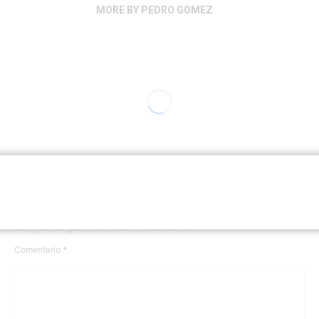
MORE BY PEDRO GOMEZ
Deja una respuesta
Tu dirección de correo electrónico no será publicada.
Los
campos obligatorios están marcados con
*
Comentario
*