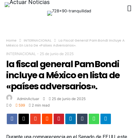
Home
INTERNACIONAL
La Fiscal General Pam Bondi Incluye A
México En Lista De «países Adversarios».
INTERNACIONAL
-
25 de junio de 2025
la fiscal general Pam Bondi
incluye a México en lista de
«países adversarios».
AdminActuar
25 de junio de 2025
0
599
2 min read
Durante una comparecencia en el Senado de EE.UU. este