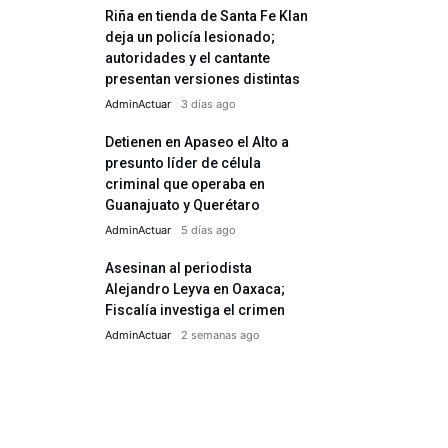
Riña en tienda de Santa Fe Klan
deja un policía lesionado;
autoridades y el cantante
presentan versiones distintas
AdminActuar
3 días ago
Detienen en Apaseo el Alto a
presunto líder de célula
criminal que operaba en
Guanajuato y Querétaro
AdminActuar
5 días ago
Asesinan al periodista
Alejandro Leyva en Oaxaca;
Fiscalía investiga el crimen
AdminActuar
2 semanas ago