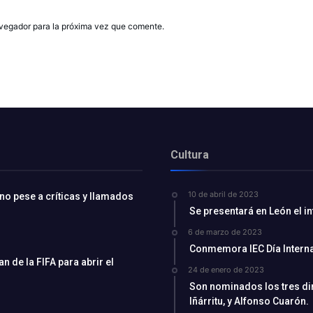
avegador para la próxima vez que comente.
Cultura
10 de abril de 2023
ino pese a críticas y llamados
Se presentará en León el i
6 de marzo de 2023
Conmemora IEC Día Interna
 de la FIFA para abrir el
24 de enero de 2023
Son nominados los tres di
Iñárritu, y Alfonso Cuarón.