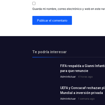
Guarda mi nombre, correo electrónico y web en este n
Te podría interesar
FIFA respalda a Gianni Infant
para que renuncie
AdminActuar
4 horas ago
UEFA y Concacaf rechazan plan
Mundial a inversión privada
AdminActuar
1 semana ago