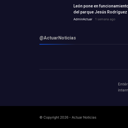
León pone en funcionamiento 
del parque Jesús Rodríguez
AdminActuar
1 semana ago
@ActuarNoticias
Entér
inter
© Copyright 2026 - Actuar Noticias