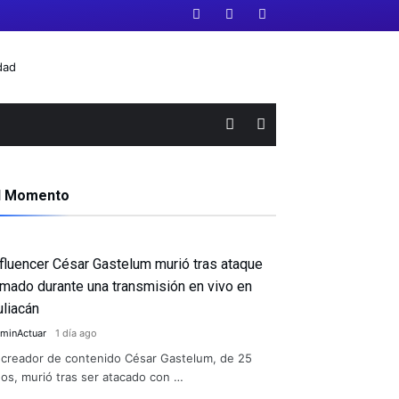
l Momento
nfluencer César Gastelum murió tras ataque
rmado durante una transmisión en vivo en
uliacán
minActuar
1 día ago
 creador de contenido César Gastelum, de 25
os, murió tras ser atacado con …