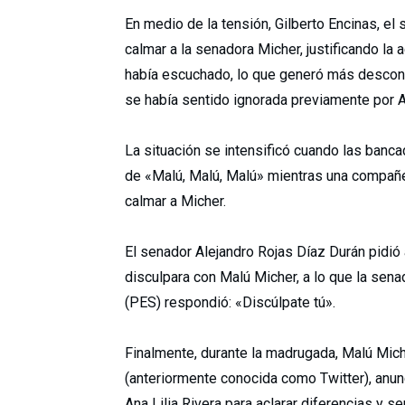
En medio de la tensión, Gilberto Encinas, el
calmar a la senadora Micher, justificando la 
había escuchado, lo que generó más descont
se había sentido ignorada previamente por An
La situación se intensificó cuando las banc
de «Malú, Malú, Malú» mientras una compañer
calmar a Micher.
El senador Alejandro Rojas Díaz Durán pidió 
disculpara con Malú Micher, a lo que la sen
(PES) respondió: «Discúlpate tú».
Finalmente, durante la madrugada, Malú Mich
(anteriormente conocida como Twitter), anun
Ana Lilia Rivera para aclarar diferencias y 