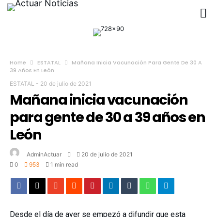
Home
ESTATAL
Mañana Inicia Vacunación Para Gente De 30 A
39 Años En León
ESTATAL
-
20 de julio de 2021
Mañana inicia vacunación
para gente de 30 a 39 años en
León
AdminActuar
20 de julio de 2021
0
953
1 min read
Desde el día de ayer se empezó a difundir que esta