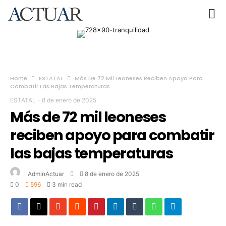
Home
ESTATAL
Más De 72 Mil Leoneses Reciben Apoyo Para
Combatir Las Bajas Temperaturas
ESTATAL
-
8 de enero de 2025
Más de 72 mil leoneses
reciben apoyo para combatir
las bajas temperaturas
AdminActuar
8 de enero de 2025
0
596
3 min read