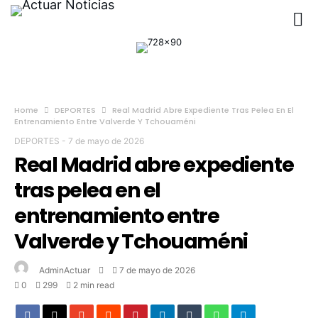
Home
DEPORTES
Real Madrid Abre Expediente Tras Pelea En El
Entrenamiento Entre Valverde Y Tchouaméni
DEPORTES
-
7 de mayo de 2026
Real Madrid abre expediente
tras pelea en el
entrenamiento entre
Valverde y Tchouaméni
AdminActuar
7 de mayo de 2026
0
299
2 min read