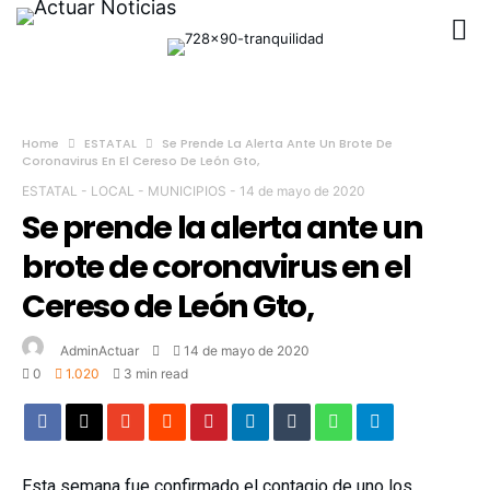
Home
ESTATAL
Se Prende La Alerta Ante Un Brote De
Coronavirus En El Cereso De León Gto,
ESTATAL
-
LOCAL
-
MUNICIPIOS
-
14 de mayo de 2020
Se prende la alerta ante un
brote de coronavirus en el
Cereso de León Gto,
AdminActuar
14 de mayo de 2020
0
1.020
3 min read
Esta semana fue confirmado el contagio de uno los