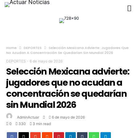
Home
DEPORTES
Selección Mexicana Advierte: Jugadores Que
No Acudan A Concentración Se Quedarían Sin Mundial 2026
DEPORTES
-
6 de mayo de 2026
Selección Mexicana advierte:
jugadores que no acudan a
concentración se quedarían
sin Mundial 2026
AdminActuar
6 de mayo de 2026
0
330
3 min read