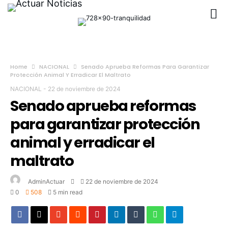
Home
NACIONAL
Senado Aprueba Reformas Para Garantizar
Protección Animal Y Erradicar El Maltrato
NACIONAL
-
22 de noviembre de 2024
Senado aprueba reformas
para garantizar protección
animal y erradicar el
maltrato
AdminActuar
22 de noviembre de 2024
0
508
5 min read