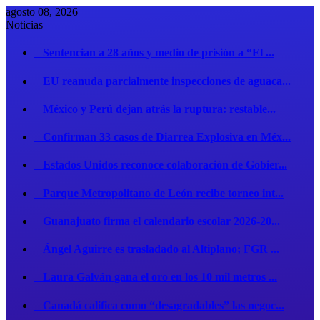
agosto 08, 2026
Noticias
Sentencian a 28 años y medio de prisión a “El ...
EU reanuda parcialmente inspecciones de aguaca...
México y Perú dejan atrás la ruptura: restable...
Confirman 33 casos de Diarrea Explosiva en Méx...
Estados Unidos reconoce colaboración de Gobier...
Parque Metropolitano de León recibe torneo int...
Guanajuato firma el calendario escolar 2026-20...
Ángel Aguirre es trasladado al Altiplano; FGR ...
Laura Galván gana el oro en los 10 mil metros ...
Canadá califica como “desagradables” las negoc...