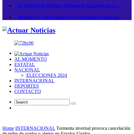
El Festival de Órgano Antiguo de Guanajuato ce...
Detienen a Ángel Aguirre por presunto encubrim...
AL MOMENTO
ESTATAL
NACIONAL
ELECCIONES 2024
INTERNACIONAL
DEPORTES
CONTACTO
Home
INTERNACIONAL
Tormenta invernal provoca cancelación
de miles de vuelos y alertas en Estados Unidos