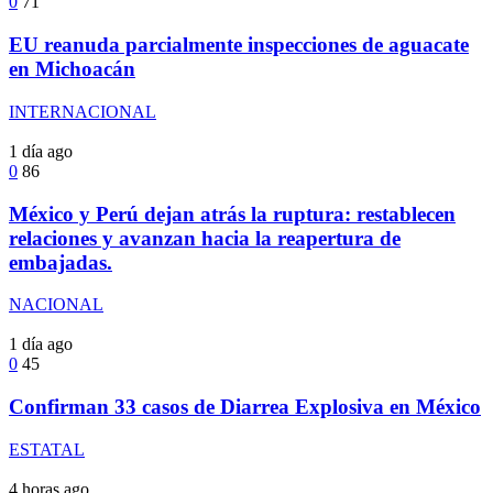
0
71
EU reanuda parcialmente inspecciones de aguacate
en Michoacán
INTERNACIONAL
1 día ago
0
86
México y Perú dejan atrás la ruptura: restablecen
relaciones y avanzan hacia la reapertura de
embajadas.
NACIONAL
1 día ago
0
45
Confirman 33 casos de Diarrea Explosiva en México
ESTATAL
4 horas ago