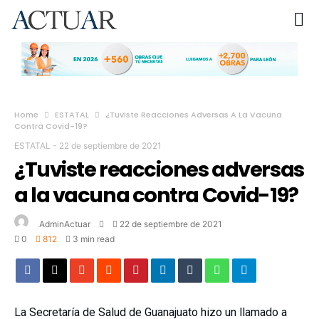
Home
ESTATAL
¿Tuviste Reacciones Adversas A La Vacuna
Contra Covid-19?
ESTATAL
-
22 de septiembre de 2021
¿Tuviste reacciones adversas
a la vacuna contra Covid-19?
AdminActuar
22 de septiembre de 2021
0
812
3 min read
La Secretaría de Salud de Guanajuato hizo un llamado a