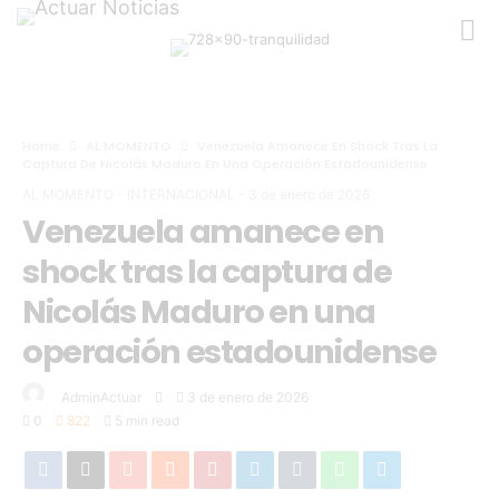
Home
AL MOMENTO
Venezuela Amanece En Shock Tras La
Captura De Nicolás Maduro En Una Operación Estadounidense
AL MOMENTO
-
INTERNACIONAL
-
3 de enero de 2026
Venezuela amanece en
shock tras la captura de
Nicolás Maduro en una
operación estadounidense
AdminActuar
3 de enero de 2026
0
822
5 min read