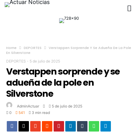
Home
DEPORTES
Verstappen Sorprende Y Se Adueña De La Pole
En Silverstone
DEPORTES
-
5 de julio de 2025
Verstappen sorprende y se
adueña de la pole en
Silverstone
AdminActuar
5 de julio de 2025
0
541
3 min read