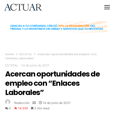
Home
ESTATAL
Acercan Oportunidades De Empleo Con
“Enlaces Laborales”
ESTATAL
-
14 de junio de 2021
Acercan oportunidades de
empleo con “Enlaces
Laborales”
Redacción
14 de junio de 2021
0
14.355
3 min read