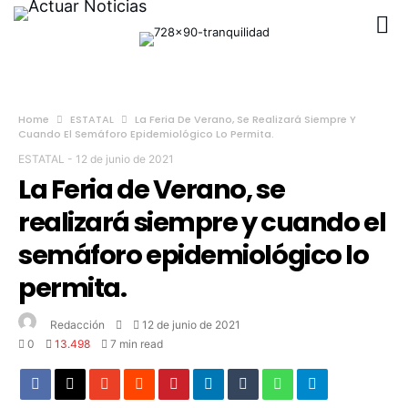
Home
ESTATAL
La Feria De Verano, Se Realizará Siempre Y
Cuando El Semáforo Epidemiológico Lo Permita.
ESTATAL
-
12 de junio de 2021
La Feria de Verano, se
realizará siempre y cuando el
semáforo epidemiológico lo
permita.
Redacción
12 de junio de 2021
0
13.498
7 min read