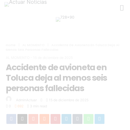
Home
AL MOMENTO
Accidente De Avioneta En Toluca Deja Al
Menos Seis Personas Fallecidas
AL MOMENTO
-
15 de diciembre de 2025
Accidente de avioneta en
Toluca deja al menos seis
personas fallecidas
AdminActuar
15 de diciembre de 2025
0
692
3 min read