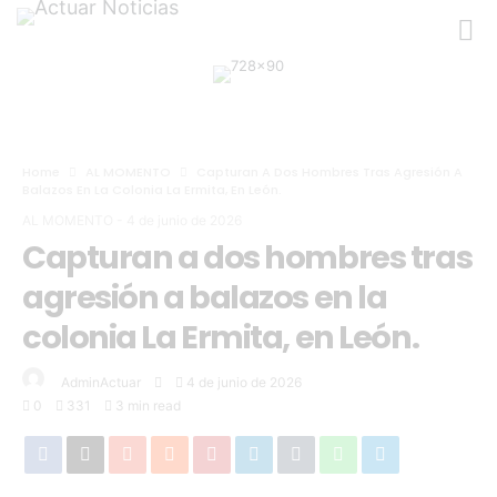
Home
AL MOMENTO
Capturan A Dos Hombres Tras Agresión A
Balazos En La Colonia La Ermita, En León.
AL MOMENTO
-
4 de junio de 2026
Capturan a dos hombres tras
agresión a balazos en la
colonia La Ermita, en León.
AdminActuar
4 de junio de 2026
0
331
3 min read