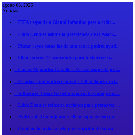
agosto 06, 2026
Noticias
FIFA respalda a Gianni Infantino pese a crític...
Libia Dennise asume la presidencia de la Asoci...
Pintar rayas como las de una cebra podría ayud...
Silao entrega 10 sementales para fortalecer la...
Carlos Alejandro Caballero Acosta asume la pre...
Estados Unidos ofrece más de 100 millones de d...
Influencer César Gastelum murió tras ataque ar...
Libia Dennise refuerza acciones para promover ...
Policías de Guanajuato reciben capacitación pa...
Guatemala activa alerta por erupción del volcá...