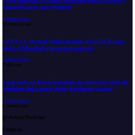
FIFA respalda a Gianni Infantino pese a críticas y
llamados para que renuncie
AdminActuar
58 minutos ago
UEFA y Concacaf rechazan plan de la FIFA para
abrir el Mundial a inversión privada
AdminActuar
7 días ago
León pone en funcionamiento la renovada pista de
atletismo del parque Jesús Rodríguez Gaona
AdminActuar
1 semana ago
@ActuarNoticias
Cultura