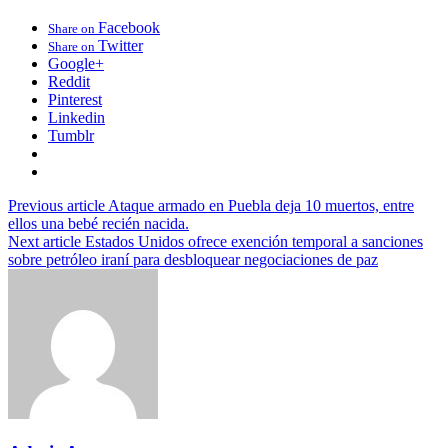
Facebook
Share on
Twitter
Share on
Google+
Reddit
Pinterest
Linkedin
Tumblr
Previous article
Ataque armado en Puebla deja 10 muertos, entre
ellos una bebé recién nacida.
Next article
Estados Unidos ofrece exención temporal a sanciones
sobre petróleo iraní para desbloquear negociaciones de paz