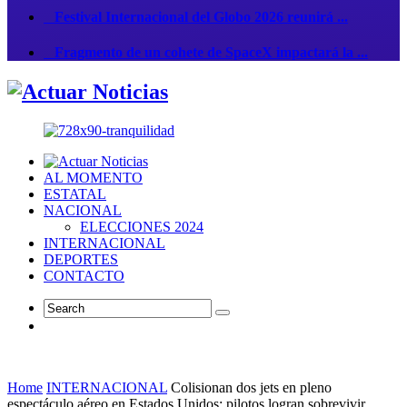
Festival Internacional del Globo 2026 reunirá ...
Fragmento de un cohete de SpaceX impactará la ...
AL MOMENTO
ESTATAL
NACIONAL
ELECCIONES 2024
INTERNACIONAL
DEPORTES
CONTACTO
Home
INTERNACIONAL
Colisionan dos jets en pleno
espectáculo aéreo en Estados Unidos; pilotos logran sobrevivir.