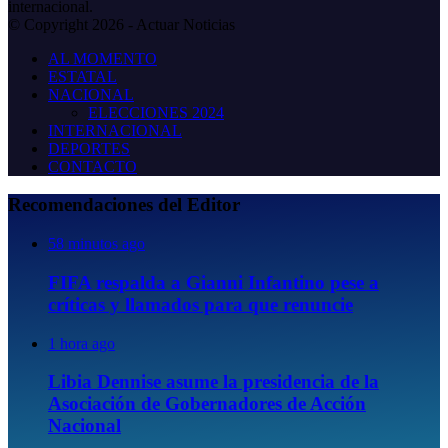
internacional.
© Copyright 2026 - Actuar Noticias
AL MOMENTO
ESTATAL
NACIONAL
ELECCIONES 2024
INTERNACIONAL
DEPORTES
CONTACTO
Recomendaciones del Editor
58 minutos ago
FIFA respalda a Gianni Infantino pese a
críticas y llamados para que renuncie
1 hora ago
Libia Dennise asume la presidencia de la
Asociación de Gobernadores de Acción
Nacional