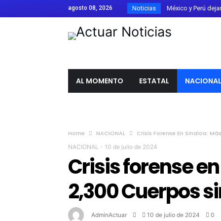
agosto 08, 2026
Noticias
México y Perú dejan a
Confirman 33 casos 
Estados Unidos rec
Parque Metropolitano
Guanajuato firma el 
AL MOMENTO
ESTATAL
NACIONA
Ángel Aguirre es tra
Laura Galván gana el
Canadá califica com
Home
NACIONAL
Crisis Forense En Sinaloa: Más
El Festival de Órga
NACIONAL
-
10 de julio de 2024
Detienen a Ángel Ag
Crisis forense en
FIFA respalda a Giann
2,300 Cuerpos sin
Libia Dennise asume 
AdminActuar
10 de julio de 2024
0