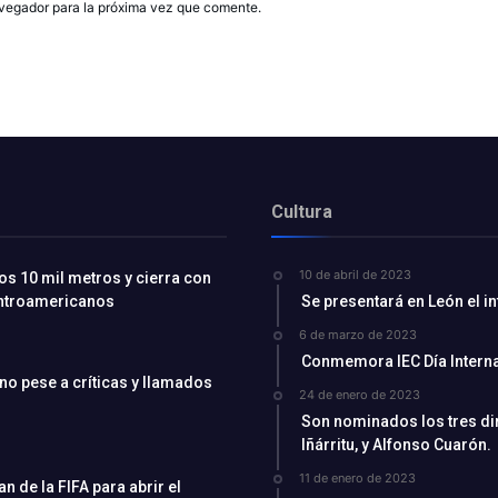
avegador para la próxima vez que comente.
Cultura
10 de abril de 2023
os 10 mil metros y cierra con
entroamericanos
Se presentará en León el i
6 de marzo de 2023
Conmemora IEC Día Interna
ino pese a críticas y llamados
24 de enero de 2023
Son nominados los tres di
Iñárritu, y Alfonso Cuarón.
11 de enero de 2023
 de la FIFA para abrir el