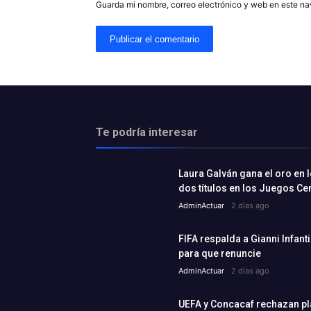
Guarda mi nombre, correo electrónico y web en este n
Te podría interesar
Laura Galván gana el oro en l
dos títulos en los Juegos C
AdminActuar
2 días ago
FIFA respalda a Gianni Infant
para que renuncie
AdminActuar
2 días ago
UEFA y Concacaf rechazan plan