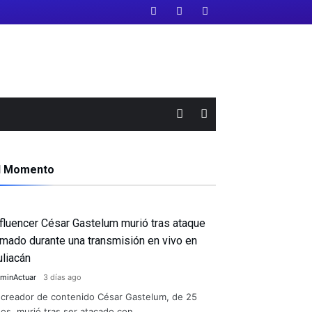
l Momento
nfluencer César Gastelum murió tras ataque
rmado durante una transmisión en vivo en
uliacán
minActuar
3 días ago
 creador de contenido César Gastelum, de 25
os, murió tras ser atacado con …