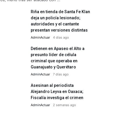
Riña en tienda de Santa Fe Klan
deja un policía lesionado;
autoridades y el cantante
presentan versiones distintas
AdminActuar
4 días ago
Detienen en Apaseo el Alto a
presunto líder de célula
criminal que operaba en
Guanajuato y Querétaro
AdminActuar
7 días ago
Asesinan al periodista
Alejandro Leyva en Oaxaca;
Fiscalía investiga el crimen
AdminActuar
2 semanas ago