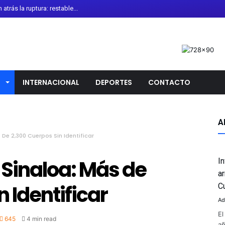
trás la ruptura: restable...
de Diarrea Explosiva en Méx...
onoce colaboración de Gobier...
 de León recibe torneo int...
calendario escolar 2026-20...
L
INTERNACIONAL
DEPORTES
CONTACTO
sladado al Altiplano; FGR ...
 oro en los 10 mil metros ...
o “desagradables” las negoc...
A
 De 2,300 Cuerpos Sin Identificar
no Antiguo de Guanajuato ce...
uirre por presunto encubrim...
 Sinaloa: Más de
I
i Infantino pese a crític...
a
 Identificar
la presidencia de la Asoci...
C
Ad
El
645
4 min read
añ