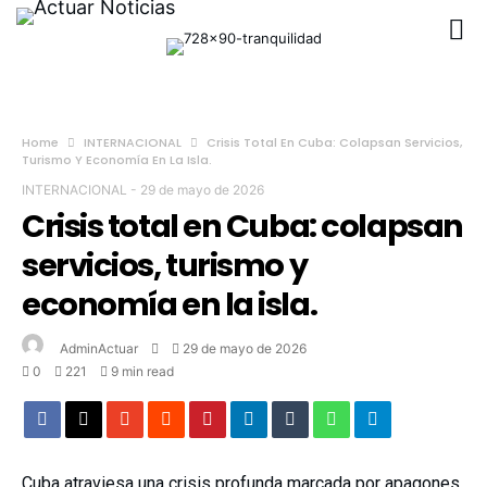
Home
INTERNACIONAL
Crisis Total En Cuba: Colapsan Servicios,
Turismo Y Economía En La Isla.
INTERNACIONAL
-
29 de mayo de 2026
Crisis total en Cuba: colapsan
servicios, turismo y
economía en la isla.
AdminActuar
29 de mayo de 2026
0
221
9 min read
Cuba atraviesa una crisis profunda marcada por apagones