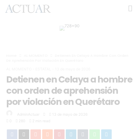
Home
AL MOMENTO
Detienen En Celaya A Hombre Con Orden
De Aprehensión Por Violación En Querétaro
AL MOMENTO
-
ESTATAL
-
13 de mayo de 2026
Detienen en Celaya a hombre
con orden de aprehensión
por violación en Querétaro
AdminActuar
13 de mayo de 2026
0
280
2 min read