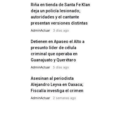
Riña en tienda de Santa Fe Klan
deja un policía lesionado;
autoridades y el cantante
presentan versiones distintas
AdminActuar
3 días ago
Detienen en Apaseo el Alto a
presunto líder de célula
criminal que operaba en
Guanajuato y Querétaro
AdminActuar
5 días ago
Asesinan al periodista
Alejandro Leyva en Oaxaca;
Fiscalía investiga el crimen
AdminActuar
2 semanas ago