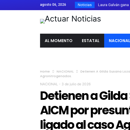
agosto 06, 2026
Noticias
Canadá califica com
El Festival de Órga
Detienen a Ángel Ag
FIFA respalda a Giann
AL MOMENTO
ESTATAL
NACIONA
Libia Dennise asume 
Pintar rayas como la
Silao entrega 10 sem
Carlos Alejandro Ca
Home
NACIONAL
Detienen A Gilda Susana Lozo
Agronitrogenados.
Estados Unidos ofre
NACIONAL
-
3 de julio de 2026
Influencer César Gas
Detienen a Gilda
Libia Dennise refue
AICM por presunt
ligado al caso A