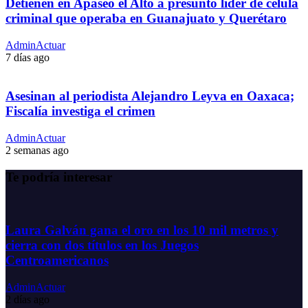
Detienen en Apaseo el Alto a presunto líder de célula
criminal que operaba en Guanajuato y Querétaro
AdminActuar
7 días ago
Asesinan al periodista Alejandro Leyva en Oaxaca;
Fiscalía investiga el crimen
AdminActuar
2 semanas ago
Te podría interesar
Laura Galván gana el oro en los 10 mil metros y
cierra con dos títulos en los Juegos
Centroamericanos
AdminActuar
2 días ago