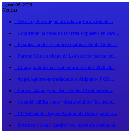
agosto 08, 2026
Noticias
México y Perú dejan atrás la ruptura: restable...
Confirman 33 casos de Diarrea Explosiva en Méx...
Estados Unidos reconoce colaboración de Gobier...
Parque Metropolitano de León recibe torneo int...
Guanajuato firma el calendario escolar 2026-20...
Ángel Aguirre es trasladado al Altiplano; FGR ...
Laura Galván gana el oro en los 10 mil metros ...
Canadá califica como “desagradables” las negoc...
El Festival de Órgano Antiguo de Guanajuato ce...
Detienen a Ángel Aguirre por presunto encubrim...