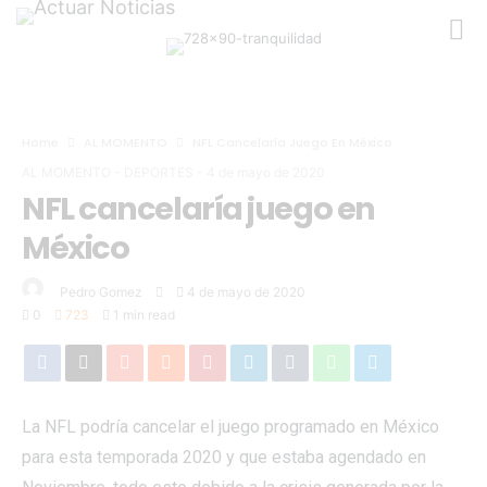
Home
AL MOMENTO
NFL Cancelaría Juego En México
AL MOMENTO
-
DEPORTES
-
4 de mayo de 2020
NFL cancelaría juego en
México
Pedro Gomez
4 de mayo de 2020
0
723
1 min read
La NFL podría cancelar el juego programado en México
para esta temporada 2020 y que estaba agendado en