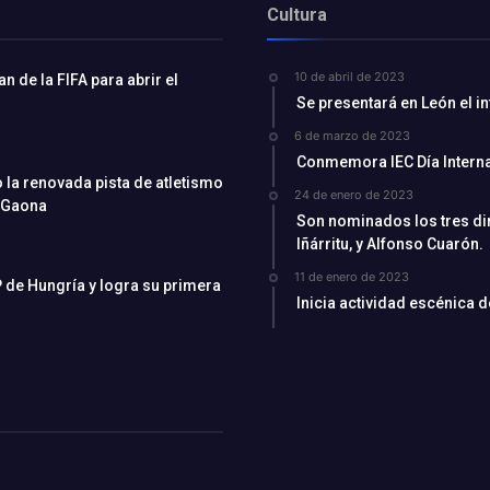
Cultura
10 de abril de 2023
 de la FIFA para abrir el
Se presentará en León el i
6 de marzo de 2023
Conmemora IEC Día Interna
la renovada pista de atletismo
24 de enero de 2023
 Gaona
Son nominados los tres di
Iñárritu, y Alfonso Cuarón.
11 de enero de 2023
 de Hungría y logra su primera
Inicia actividad escénica 