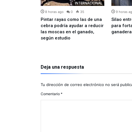
INTERNACIONAL
INTERNACIONAL
0
81
8 horas ago
0
35
9 horas a
s ofrece más
Pintar rayas como las de una
Silao ent
es de dólares en
cebra podría ayudar a reducir
para fort
or líderes del
las moscas en el ganado,
ganadera
según estudio
Deja una respuesta
Tu dirección de correo electrónico no será public
Comentario
*