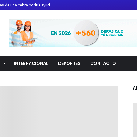
entales para fortalecer la...
ballero Acosta asume la pre...
ce más de 100 millones de d...
telum murió tras ataque ar...
rza acciones para promover ...
ato reciben capacitación pa...
L
INTERNACIONAL
DEPORTES
CONTACTO
rta por erupción del volcá...
l del Globo 2026 reunirá ...
ete de SpaceX impactará la ...
A
nta Fe Klan deja un policí...
amiento de Bandera Monument...