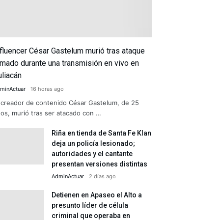
nfluencer César Gastelum murió tras ataque
rmado durante una transmisión en vivo en
uliacán
minActuar
16 horas ago
 creador de contenido César Gastelum, de 25
os, murió tras ser atacado con …
Riña en tienda de Santa Fe Klan
deja un policía lesionado;
autoridades y el cantante
presentan versiones distintas
AdminActuar
2 días ago
Detienen en Apaseo el Alto a
presunto líder de célula
criminal que operaba en