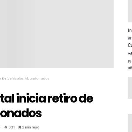
I
a
C
Ad
El
añ
iro De Vehículos Abandonados
l inicia retiro de
donados
0
331
2 min read