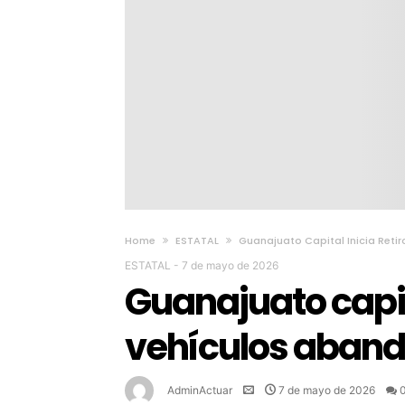
Home
ESTATAL
Guanajuato Capital Inicia Ret
ESTATAL
-
7 de mayo de 2026
Guanajuato capita
vehículos aban
AdminActuar
7 de mayo de 2026