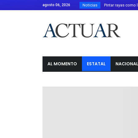
agosto 06, 2026
Noticias
Silao entrega 10 sem
Carlos Alejandro Ca
Estados Unidos ofre
Influencer César Gas
Libia Dennise refue
Policías de Guanaju
AL MOMENTO
ESTATAL
NACIONA
Guatemala activa ale
Festival Internaciona
Fragmento de un coh
Riña en tienda de Sa
Irapuato realiza iz