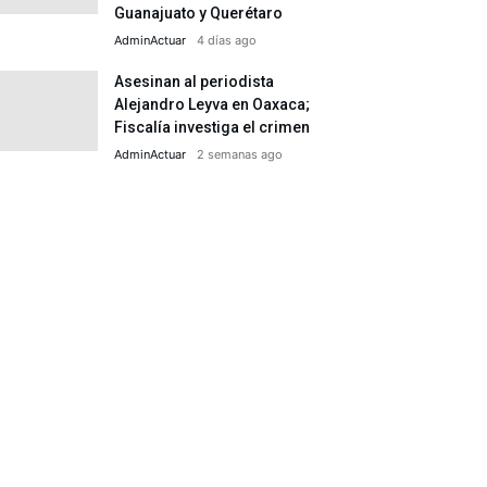
Guanajuato y Querétaro
AdminActuar
4 días ago
Asesinan al periodista
Alejandro Leyva en Oaxaca;
Fiscalía investiga el crimen
AdminActuar
2 semanas ago