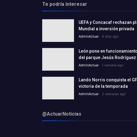
Te podría interesar
UEFA y Concacaf rechazan plan
Mundial a inversión privada
AdminActuar
6 días ago
León pone en funcionamiento 
del parque Jesús Rodríguez
AdminActuar
1 semana ago
Lando Norris conquista el GP
victoria de la temporada
AdminActuar
2 semanas ago
@ActuarNoticias