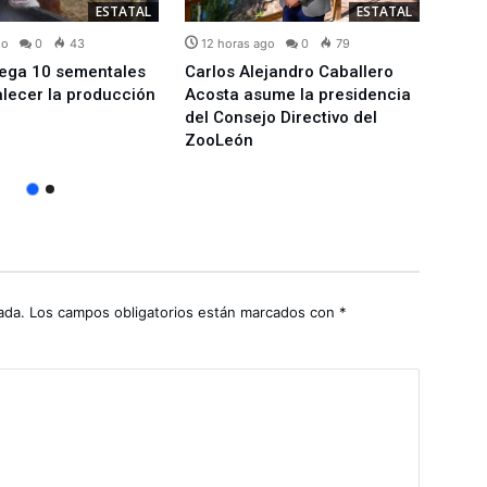
ESTATAL
ESTATAL
go
0
43
12 horas ago
0
79
14 h
rega 10 sementales
Carlos Alejandro Caballero
Esta
alecer la producción
Acosta asume la presidencia
de 10
del Consejo Directivo del
recom
ZooLeón
CJN
ada.
Los campos obligatorios están marcados con
*