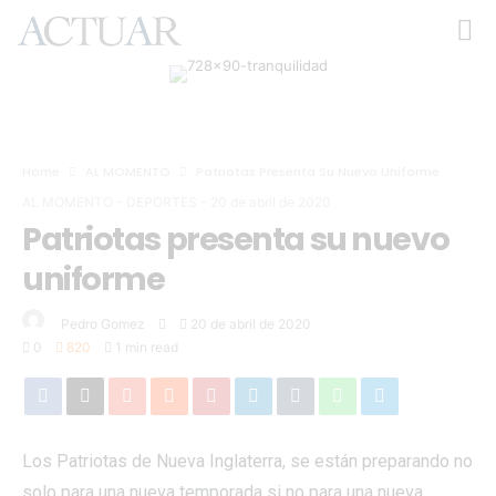
Home
AL MOMENTO
Patriotas Presenta Su Nuevo Uniforme
AL MOMENTO
-
DEPORTES
-
20 de abril de 2020
Patriotas presenta su nuevo
uniforme
Pedro Gomez
20 de abril de 2020
0
820
1 min read
Los Patriotas de Nueva Inglaterra, se están preparando no
solo para una nueva temporada si no para una nueva