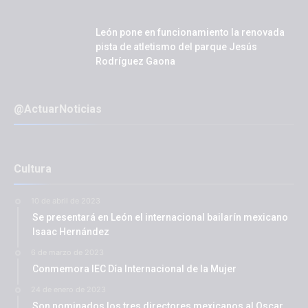
León pone en funcionamiento la renovada
pista de atletismo del parque Jesús
Rodríguez Gaona
@ActuarNoticias
Cultura
10 de abril de 2023
Se presentará en León el internacional bailarín mexicano
Isaac Hernández
6 de marzo de 2023
Conmemora IEC Día Internacional de la Mujer
24 de enero de 2023
Son nominados los tres directores mexicanos al Oscar