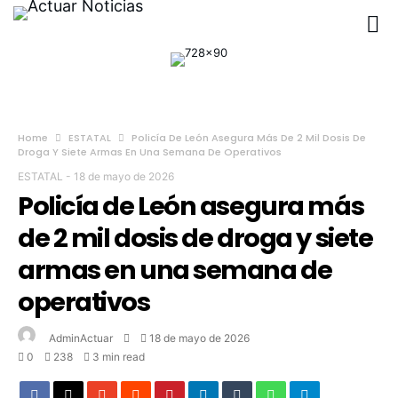
Home
ESTATAL
Policía De León Asegura Más De 2 Mil Dosis De
Droga Y Siete Armas En Una Semana De Operativos
ESTATAL
-
18 de mayo de 2026
Policía de León asegura más
de 2 mil dosis de droga y siete
armas en una semana de
operativos
AdminActuar
18 de mayo de 2026
0
238
3 min read