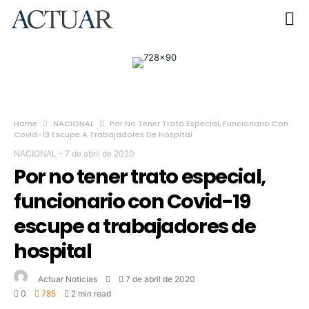
Home
NACIONAL
Por No Tener Trato Especial, Funcionario Con
Covid-19 Escupe A Trabajadores De Hospital
NACIONAL
-
7 de abril de 2020
Por no tener trato especial,
funcionario con Covid-19
escupe a trabajadores de
hospital
Actuar Noticias
7 de abril de 2020
0
785
2 min read