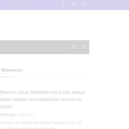
l Momento
nfluencer César Gastelum murió tras ataque
rmado durante una transmisión en vivo en
uliacán
minActuar
2 días ago
 creador de contenido César Gastelum, de 25
os, murió tras ser atacado con …