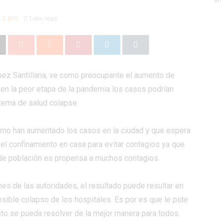
875
1 min read
ópez Santillana, ve como preocupante el aumento de
en la peor etapa de la pandemia los casos podrían
stema de salud colapse.
como han aumentado los casos en la ciudad y que espera
el confinamiento en casa para evitar contagios ya que
 de población es propensa a muchos contagios.
nes de las autoridades, el resultado puede resultar en
ible colapso de los hospitales. Es por es que le pide
to se pueda resolver de la mejor manera para todos.