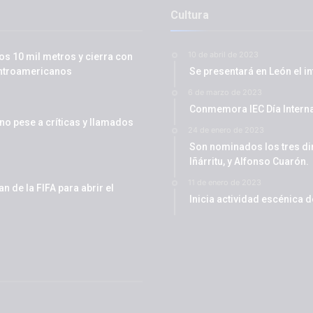
Cultura
10 de abril de 2023
os 10 mil metros y cierra con
entroamericanos
Se presentará en León el i
6 de marzo de 2023
Conmemora IEC Día Interna
ino pese a críticas y llamados
24 de enero de 2023
Son nominados los tres di
Iñárritu, y Alfonso Cuarón.
11 de enero de 2023
 de la FIFA para abrir el
Inicia actividad escénica 