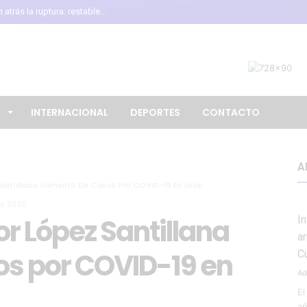
trás la ruptura: restable...
de Diarrea Explosiva en Méx...
onoce colaboración de Gobier...
 de León recibe torneo int...
calendario escolar 2026-20...
L
INTERNACIONAL
DEPORTES
CONTACTO
sladado al Altiplano; FGR ...
 oro en los 10 mil metros ...
o “desagradables” las negoc...
A
Santillana Aumento De Casos Por COVID-19 En León
no Antiguo de Guanajuato ce...
de 2020
uirre por presunto encubrim...
r López Santillana
I
i Infantino pese a crític...
a
s por COVID-19 en
la presidencia de la Asoci...
C
Ad
El
añ