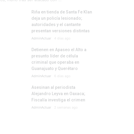
Riña en tienda de Santa Fe Klan
deja un policía lesionado;
autoridades y el cantante
presentan versiones distintas
AdminActuar
4 días ago
Detienen en Apaseo el Alto a
presunto líder de célula
criminal que operaba en
Guanajuato y Querétaro
AdminActuar
6 días ago
Asesinan al periodista
Alejandro Leyva en Oaxaca;
Fiscalía investiga el crimen
AdminActuar
2 semanas ago