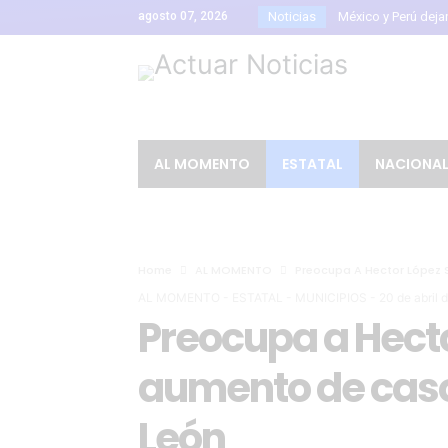
agosto 07, 2026
Noticias
México y Perú dejan a
Confirman 33 casos 
Estados Unidos rec
Parque Metropolitano
Guanajuato firma el 
AL MOMENTO
ESTATAL
NACIONA
Ángel Aguirre es tra
Laura Galván gana el
Canadá califica com
Home
AL MOMENTO
Preocupa A Hector López 
El Festival de Órga
AL MOMENTO
-
ESTATAL
-
MUNICIPIOS
-
20 de abril 
Detienen a Ángel Ag
Preocupa a Hecto
FIFA respalda a Giann
aumento de caso
Libia Dennise asume 
León