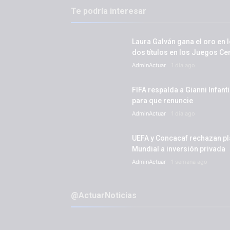
Te podría interesar
Laura Galván gana el oro en l
dos títulos en los Juegos C
AdminActuar
1 día ago
FIFA respalda a Gianni Infant
para que renuncie
AdminActuar
1 día ago
UEFA y Concacaf rechazan plan
Mundial a inversión privada
AdminActuar
1 semana ago
@ActuarNoticias