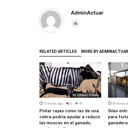
AdminActuar
RELATED ARTICLES
MORE BY ADMINACTUA
INTERNACIONAL
INTERNACIONAL
0
82
15 horas ago
0
41
16 horas 
s ofrece más
Pintar rayas como las de una
Silao ent
es de dólares en
cebra podría ayudar a reducir
para fort
or líderes del
las moscas en el ganado,
ganadera