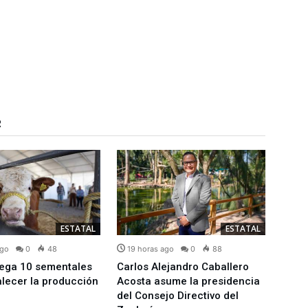
R
ESTATAL
ESTATAL
ago
0
48
19 horas ago
0
88
21 h
rega 10 sementales
Carlos Alejandro Caballero
Esta
alecer la producción
Acosta asume la presidencia
de 10
del Consejo Directivo del
recom