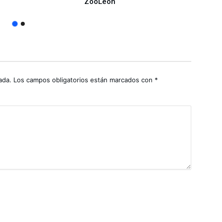
ZooLeón
CJN
ada.
Los campos obligatorios están marcados con
*