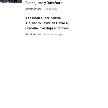
Guanajuato y Querétaro
AdminActuar
5 días ago
Asesinan al periodista
Alejandro Leyva en Oaxaca;
Fiscalía investiga el crimen
AdminActuar
2 semanas ago