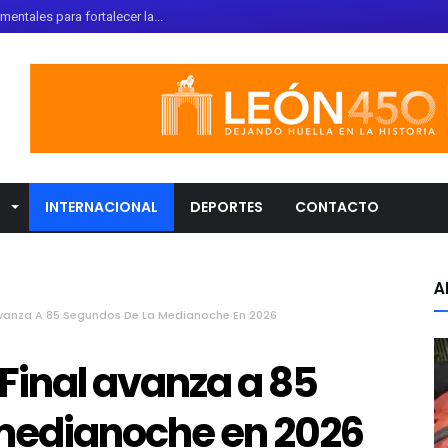
entales para fortalecer la...
ballero Acosta asume la pre...
ce más de 100 millones de d...
telum murió tras ataque ar...
rza acciones para promover ...
ato reciben capacitación pa...
L
INTERNACIONAL
DEPORTES
CONTACTO
rta por erupción del volcá...
l del Globo 2026 reunirá ...
ete de SpaceX impactará la ...
A
nta Fe Klan deja un policí...
l Avanza A 85 Segundos De La Medianoche En 2026
amiento de Bandera Monument...
o Final avanza a 85
medianoche en 2026