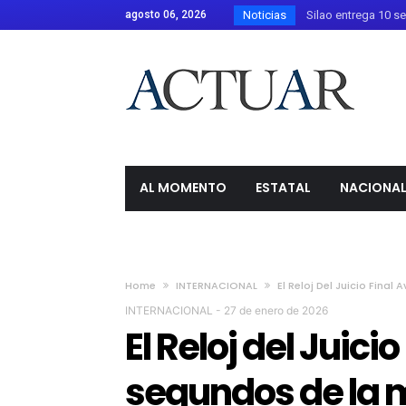
agosto 06, 2026
Noticias
Silao entrega 10 sem
Carlos Alejandro Ca
Estados Unidos ofre
Influencer César Gas
Libia Dennise refue
Policías de Guanaju
AL MOMENTO
ESTATAL
NACIONA
Guatemala activa ale
Festival Internaciona
Fragmento de un coh
Riña en tienda de Sa
Home
INTERNACIONAL
El Reloj Del Juicio Fina
Irapuato realiza iz
INTERNACIONAL
-
27 de enero de 2026
El Reloj del Juici
segundos de la 