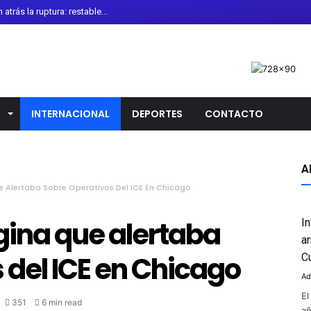
trás la ruptura: restable...
de Diarrea Explosiva en Méx...
onoce colaboración de Gobier...
 de León recibe torneo int...
calendario escolar 2026-20...
L
INTERNACIONAL
DEPORTES
CONTACTO
sladado al Altiplano; FGR ...
 oro en los 10 mil metros ...
o “desagradables” las negoc...
A
e Alertaba Sobre Operativos Del ICE En Chicago
no Antiguo de Guanajuato ce...
uirre por presunto encubrim...
gina que alertaba
I
i Infantino pese a crític...
a
 del ICE en Chicago
la presidencia de la Asoci...
C
Ad
El
351
6 min read
añ