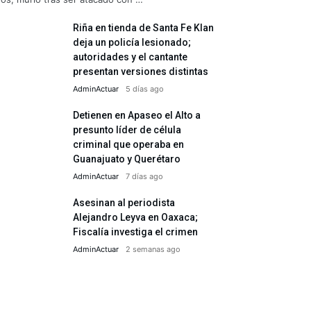
Riña en tienda de Santa Fe Klan
deja un policía lesionado;
autoridades y el cantante
presentan versiones distintas
AdminActuar
5 días ago
Detienen en Apaseo el Alto a
presunto líder de célula
criminal que operaba en
Guanajuato y Querétaro
AdminActuar
7 días ago
Asesinan al periodista
Alejandro Leyva en Oaxaca;
Fiscalía investiga el crimen
AdminActuar
2 semanas ago