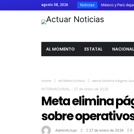
agosto 08, 2026
Noticias
México y Perú dejan a
Confirman 33 casos 
Estados Unidos rec
Parque Metropolitano
Guanajuato firma el 
AL MOMENTO
ESTATAL
NACIONA
Ángel Aguirre es tra
Laura Galván gana el
Canadá califica com
Home
INTERNACIONAL
Meta Elimina Página Qu
El Festival de Órga
INTERNACIONAL
-
27 de enero de 2026
Detienen a Ángel Ag
Meta elimina pá
FIFA respalda a Giann
sobre operativos
Libia Dennise asume 
AdminActuar
27 de enero de 2026
0