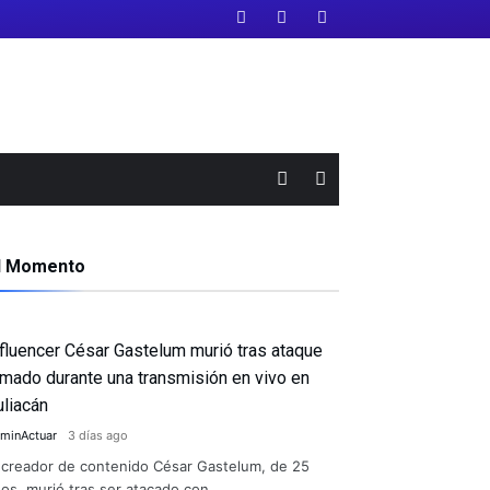
l Momento
nfluencer César Gastelum murió tras ataque
rmado durante una transmisión en vivo en
uliacán
minActuar
3 días ago
 creador de contenido César Gastelum, de 25
os, murió tras ser atacado con …