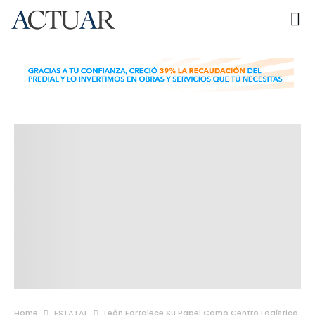
Home
ESTATAL
León Fortalece Su Papel Como Centro Logístico