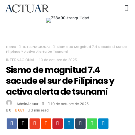
Home
INTERNACIONAL
Sismo De Magnitud 7.4 Sacude El Sur De
Filipinas Y Activa Alerta De Tsunami
INTERNACIONAL
-
10 de octubre de 2025
Sismo de magnitud 7.4
sacude el sur de Filipinas y
activa alerta de tsunami
AdminActuar
10 de octubre de 2025
0
681
3 min read