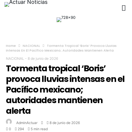
Home
NACIONAL
Tormenta Tropical ‘Boris’ Provoca Lluvias
Intensas En El Pacífico Mexicano; Autoridades Mantienen Alerta
NACIONAL
-
8 de junio de 2026
Tormenta tropical ‘Boris’
provoca lluvias intensas en el
Pacífico mexicano;
autoridades mantienen
alerta
AdminActuar
8 de junio de 2026
0
294
5 min read