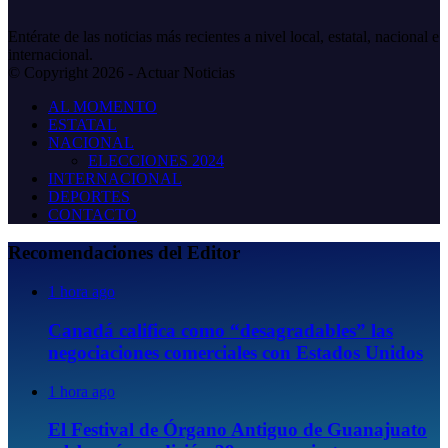
Entérate de las noticias más recientes a nivel local, estatal, nacional e
internacional.
© Copyright 2026 - Actuar Noticias
AL MOMENTO
ESTATAL
NACIONAL
ELECCIONES 2024
INTERNACIONAL
DEPORTES
CONTACTO
Recomendaciones del Editor
1 hora ago
Canadá califica como “desagradables” las
negociaciones comerciales con Estados Unidos
1 hora ago
El Festival de Órgano Antiguo de Guanajuato