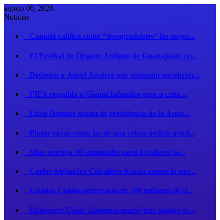
agosto 06, 2026
Noticias
Canadá califica como “desagradables” las negoc...
El Festival de Órgano Antiguo de Guanajuato ce...
Detienen a Ángel Aguirre por presunto encubrim...
FIFA respalda a Gianni Infantino pese a crític...
Libia Dennise asume la presidencia de la Asoci...
Pintar rayas como las de una cebra podría ayud...
Silao entrega 10 sementales para fortalecer la...
Carlos Alejandro Caballero Acosta asume la pre...
Estados Unidos ofrece más de 100 millones de d...
Influencer César Gastelum murió tras ataque ar...