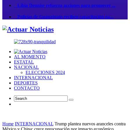
Libia Dennise refuerza acciones para promover ...
Policías de Guanajuato reciben capacitación pa...
AL MOMENTO
ESTATAL
NACIONAL
ELECCIONES 2024
INTERNACIONAL
DEPORTES
CONTACTO
Home
INTERNACIONAL
Trump plantea nuevos aranceles contra
México y China; crece preocupación por impacto económico.