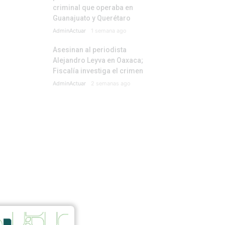
criminal que operaba en
Guanajuato y Querétaro
AdminActuar
1 semana ago
Asesinan al periodista
Alejandro Leyva en Oaxaca;
Fiscalía investiga el crimen
AdminActuar
2 semanas ago