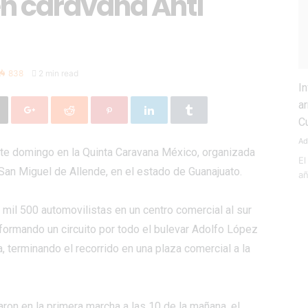
en caravana Anti
838
2 min read
I
a
C
Ad
ste domingo en la
Quinta
Caravana
México, organizada
El
San Miguel de Allende, en el estado de Guanajuato.
añ
mil 500 automovilistas en un centro comercial al sur
 formando un circuito por todo el bulevar Adolfo López
, terminando el recorrido en una plaza comercial a la
aron en la primera marcha a las 10 de la mañana, el