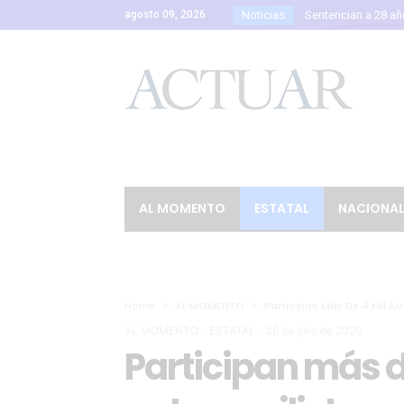
agosto 09, 2026
Noticias
EU reanuda parcial
México y Perú dejan a
Confirman 33 casos 
Estados Unidos rec
Parque Metropolitano
Guanajuato firma el 
Ángel Aguirre es tra
AL MOMENTO
ESTATAL
NACIONA
Laura Galván gana el
Canadá califica com
El Festival de Órga
Detienen a Ángel Ag
Home
AL MOMENTO
Participan Más De 4 Mil A
AL MOMENTO
-
ESTATAL
-
26 de julio de 2020
Participan más d