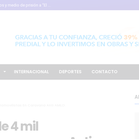
mente inspecciones de aguaca...
trás la ruptura: restable...
de Diarrea Explosiva en Méx...
onoce colaboración de Gobier...
 de León recibe torneo int...
calendario escolar 2026-20...
sladado al Altiplano; FGR ...
L
INTERNACIONAL
DEPORTES
CONTACTO
 oro en los 10 mil metros ...
o “desagradables” las negoc...
no Antiguo de Guanajuato ce...
A
uirre por presunto encubrim...
utomovilistas En Caravana Anti AMLO.
e 4 mil