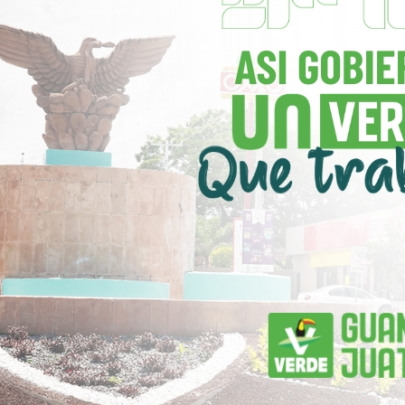
Reddit
Pinterest
Linkedin
Tumblr
Next article
Autopista Barranca Larga-
Ventanilla en Oaxaca
conectará la capital con la
costa en menos de 2.5 horas