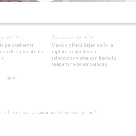
INTERNACIONAL
INTERNACIONAL
ago
0
75
2 días ago
0
99
2 dí
da parcialmente
México y Perú dejan atrás la
Conf
ones de aguacate en
ruptura: restablecen
Diarr
án
relaciones y avanzan hacia la
reapertura de embajadas.
ada.
Los campos obligatorios están marcados con
*