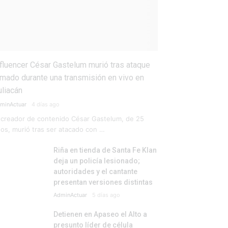
nfluencer César Gastelum murió tras ataque
rmado durante una transmisión en vivo en
uliacán
minActuar
4 días ago
 creador de contenido César Gastelum, de 25
os, murió tras ser atacado con …
Riña en tienda de Santa Fe Klan
deja un policía lesionado;
autoridades y el cantante
presentan versiones distintas
AdminActuar
5 días ago
Detienen en Apaseo el Alto a
presunto líder de célula