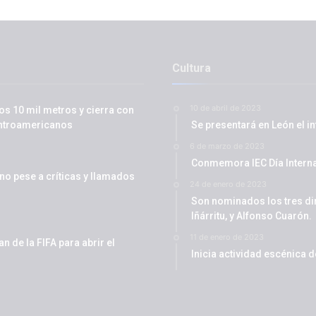
Cultura
10 de abril de 2023
os 10 mil metros y cierra con
entroamericanos
Se presentará en León el i
6 de marzo de 2023
Conmemora IEC Día Interna
ino pese a críticas y llamados
24 de enero de 2023
Son nominados los tres di
Iñárritu, y Alfonso Cuarón.
11 de enero de 2023
 de la FIFA para abrir el
Inicia actividad escénica 