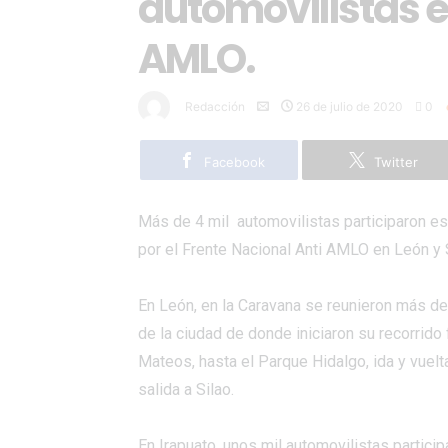
automovilistas 
AMLO.
Redacción
26 de julio de 2020
0
Facebook
Twitter
Más de 4 mil automovilistas participaron e
por el Frente Nacional Anti AMLO en León y 
En León, en la
Caravana
se reunieron más de 
de la ciudad de donde iniciaron su recorrido
Mateos, hasta el Parque Hidalgo, ida y vuelta
salida a Silao.
En Irapuato, unos mil automovilistas particip