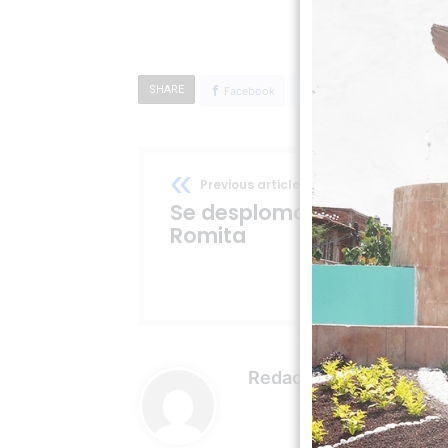
SHARE
Facebook
Twitter
Google+
Previous article
Se desploma avioneta en
Romita
Redacción