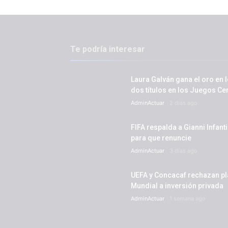
Te podría interesar
Laura Galván gana el oro en l
dos títulos en los Juegos C
AdminActuar
2 días ago
FIFA respalda a Gianni Infant
para que renuncie
AdminActuar
3 días ago
UEFA y Concacaf rechazan plan
Mundial a inversión privada
AdminActuar
1 semana ago