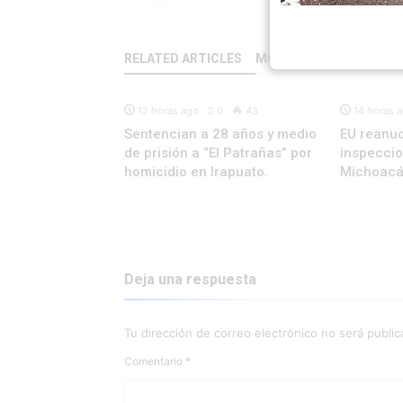
RELATED ARTICLES
MORE BY REDACCIÓN
NACIONAL
ESTATAL
48
12 horas ago
0
43
14 horas 
casos de
Sentencian a 28 años y medio
EU reanu
siva en México
de prisión a “El Patrañas” por
inspecci
homicidio en Irapuato.
Michoac
Deja una respuesta
Tu dirección de correo electrónico no será public
Comentario
*