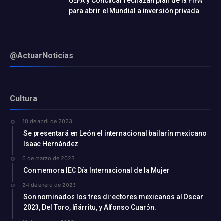
UEFA y Concacaf rechazan plan de la FIFA
para abrir el Mundial a inversión privada
@ActuarNoticias
Cultura
10 de abril de 2023
Se presentará en León el internacional bailarín mexicano
Isaac Hernández
6 de marzo de 2023
Conmemora IEC Día Internacional de la Mujer
24 de enero de 2023
Son nominados los tres directores mexicanos al Oscar
2023, Del Toro, Iñárritu, y Alfonso Cuarón.