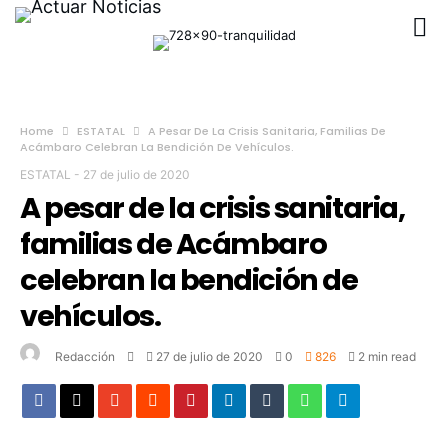
Home
ESTATAL
A Pesar De La Crisis Sanitaria, Familias De
Acámbaro Celebran La Bendición De Vehículos.
ESTATAL
-
27 de julio de 2020
A pesar de la crisis sanitaria,
familias de Acámbaro
celebran la bendición de
vehículos.
Redacción
27 de julio de 2020
0
826
2 min read