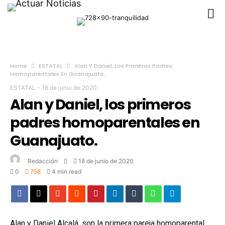
Home
ESTATAL
Alan Y Daniel, Los Primeros Padres
Homoparentales En Guanajuato.
ESTATAL
-
18 de junio de 2020
Alan y Daniel, los primeros
padres homoparentales en
Guanajuato.
Redacción
18 de junio de 2020
0
758
4 min read
Alan y Daniel Alcalá, son la primera pareja homoparental,