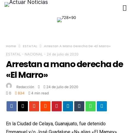
Home
ESTATAL
Arrestan A Mano Derecha De «El Marro»
ESTATAL
-
NACIONAL
-
24 de julio de 2020
Arrestan a mano derecha de
«El Marro»
Redacción
24 de julio de 2020
0
834
4 min read
En la Ciudad de Celaya, Guanajuato, fue detenido
Emmanuel y/o José Guadalupe «N» alias «El Mamey»,